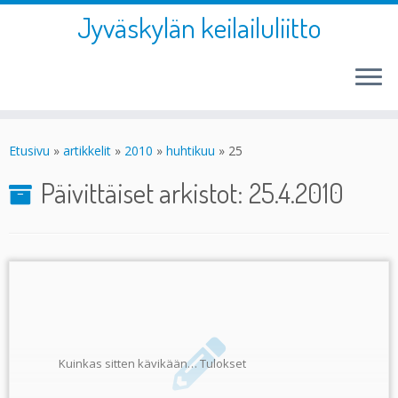
Jyväskylän keilailuliitto
Skip
to
Etusivu
»
artikkelit
»
2010
»
huhtikuu
»
25
content
Päivittäiset arkistot:
25.4.2010
Kuinkas sitten kävikään… Tulokset