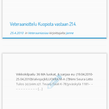
Veteraaniottelu Kuopiota vastaan 21.4.
25.4.2010
in
Veteraaniasiaa
kirjoittajalta
Janne
Viikkokilpailu 36 MA luokat, 6 sarjaa eu (19.04.2010-
25.04.2010)Valvoja:JklLUOKKA M-A (7)Nimi Seura Liitto
Tulos (x) (viim.s)1. Teuvo Taali K-78 Jyväskylä 1181– –
– – – – – – – – – […]