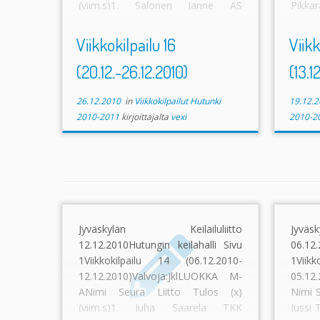
(viim.s)1. Salonen Janne AS
Pikka
Kouvola 1324 (45) (215)– – – – – –
1256 
– – – […]
MuurK
Viikkokilpailu 16
Viikk
[…]
(20.12.-26.12.2010)
(13.1
26.12.2010
in
Viikkokilpailut Hutunki
19.12.2
2010-2011
kirjoittajalta
vexi
2010-2
Jyväskylän Keilailuliitto
Jyvä
12.12.2010Hutungin keilahalli Sivu
06.12.
1Viikkokilpailu 14 (06.12.2010-
1Viik
12.12.2010)Valvoja:JklLUOKKA M-
05.12
ANimi Seura Liitto Tulos (x)
Nimi S
(viim.s)1. Juha Saarela TKK
Jussi