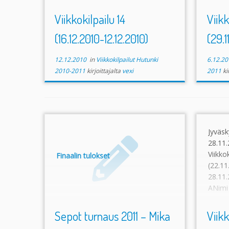
Tampere 1298 (40) (251)2. Jukka
(34) (
Poutiainen HutuKe Jyväskylä 1216
Jyväsk
Viikkokilpailu 14
Viikk
(35) (245)– – – […]
(16.12.2010-12.12.2010)
(29.1
12.12.2010
in
Viikkokilpailut Hutunki
6.12.20
2010-2011
kirjoittajalta
vexi
2011
ki
Jyvä
28.11
Viikko
Finaalin tulokset
(22.11
28.11
ANim
(viim.
1260 (
Sepot turnaus 2011 – Mika
Viikk
Jyväsk