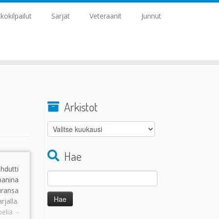
kkokilpailut
Sarjat
Veteraanit
Junnut
Arkistot
Arkistot
Hae
utti
Haku:
panina
uransa
alla.
eliä -