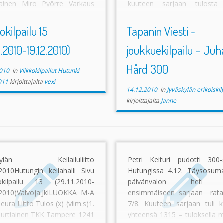
rainen Miro Pyörre Varkaus
kuuteen sarjaan tulosta
(36) (236)2. Tuunanen Seppo
pistettä 54 kaadolla.
e Jyväskylä 1190 (26) (202)–
okilpailu 15
Tapanin Viesti -
Ensimmäistä kertaa pe
joukkuekilpailun vei kuit
2.2010-19.12.2010)
joukkuekilpailu – Juh
nimiinsä kirivetoinen "
Team" (Tuomela, Moil
Hård 300
010
in
Viikkokilpailut Hutunki
Valtonen).
011
kirjoittajalta
vexi
14.12.2010
in
Jyväskylän erikoiskil
kirjoittajalta
Janne
skylän Keilailuliitto
Petri Keituri pudotti 300-
2010Hutungin keilahalli Sivu
Hutungissa 4.12. Täysosum
kokilpailu 13 (29.11.2010-
päivänvalon heti p
.2010)Valvoja:JklLUOKKA M-A
ensimmäiseen sarjaan ratap
eura Liitto Tulos (x) (viim.s)1.
7/8. Kuuteen sarjaan tuli 
 Turtiainen TKK Tampere 1241
yhteensä 1315 – tuloksella m