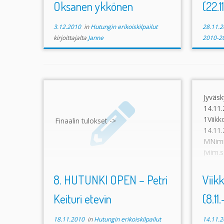
Oksanen ykkönen
(22.1
3.12.2010
in
Hutungin erikoiskilpailut
28.11.2
kirjoittajalta
Janne
2010-2
Jyvä
14.11.
1Viikk
Finaalin tulokset ->
14.11
MNim
(vii
Jyvä
Kempp
8. HUTUNKI OPEN – Petri
Viikk
1166 (
Keituri etevin
(8.11.
18.11.2010
in
Hutungin erikoiskilpailut
14.11.2