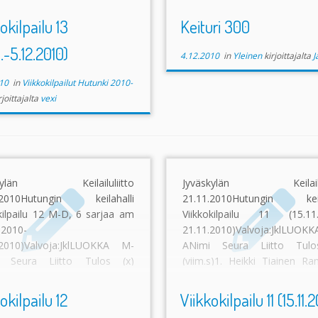
200)2. Tomi Rajapolvi HutuKe
tässä vaiheessa Hutunki O
ylä 1221 (34) (217)– – […]
kärkeen. Vahvistamattomien 
okilpailu 13
Keituri 300
1.-5.12.2010)
4.12.2010
in
Yleinen
kirjoittajalta
J
10
in
Viikkokilpailut Hutunki 2010-
rjoittajalta
vexi
skylän Keilailuliitto
Jyväskylän Keilailul
.2010Hutungin keilahalli
21.11.2010Hutungin keila
kilpailu 12 M-D, 6 sarjaa am
Viikkokilpailu 11 (15.11.
.2010-
21.11.2010)Valvoja:JklLUO
.2010)Valvoja:JklLUOKKA M-
ANimi Seura Liitto Tulo
i Seura Liitto Tulos (x)
(viim.s)1. Heikki Tiainen Ra
s)1. Jouni Helminen Bay Lahti
Jyväskylä 1229 (30) (198)2
35) (214)2. Juha Hård HutuKe
Rajapolvi HutuKe Jyväskyl
okilpailu 12
Viikkokilpailu 11 (15.11.
ylä 1255 (32) […]
(29) (174)– – – – […]