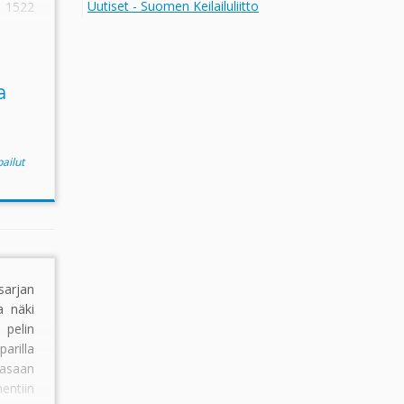
Uutiset - Suomen Keilailuliitto
 1522
latun
enkin
a
Dream
anen,
pailut
sarjan
a näki
elin
arilla
kasaan
entiin