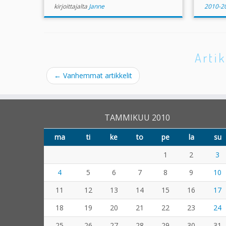
kirjoittajalta
Janne
2010-2
Artik
←
Vanhemmat artikkelit
TAMMIKUU 2010
ma
ti
ke
to
pe
la
su
1
2
3
4
5
6
7
8
9
10
11
12
13
14
15
16
17
18
19
20
21
22
23
24
25
26
27
28
29
30
31