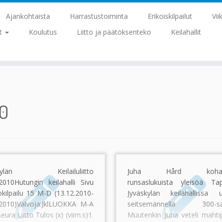
Ajankohtaista
Harrastustoiminta
Erikoiskilpailut
Vii
at
Koulutus
Liitto ja päätöksenteko
Keilahallit
10
skylän Keilailuliitto
Juha Hård kohahd
2010Hutungin keilahalli Sivu
runsaslukuista yleisöä Ta
okilpailu 15 M-D (13.12.2010-
Jyväskylän keilahallissa 
.2010)Valvoja:JklLUOKKA M-A
seitsemännellä 300-sarj
eura Liitto Tulos (x) (viim.s)1.
Muutenkin Juha veteli mahtip