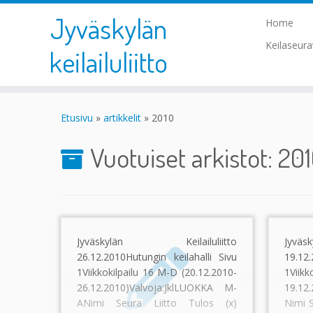
Jyväskylän
Home
Keilaseur
keilailuliitto
Skip
to
Etusivu
»
artikkelit
»
2010
content
Vuotuiset arkistot:
20
Jyväskylän Keilailuliitto
Jyvä
26.12.2010Hutungin keilahalli Sivu
19.12.
1Viikkokilpailu 16 M-D (20.12.2010-
1Viikk
26.12.2010)Valvoja:JklLUOKKA M-
19.12
ANimi Seura Liitto Tulos (x)
Nimi S