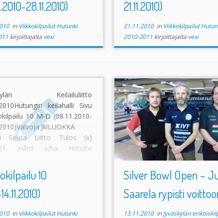
1.2010-28.11.2010)
21.11.2010)
010
in
Viikkokilpailut Hutunki
21.11.2010
in
Viikkokilpailut Hutun
011
kirjoittajalta
vexi
2010-2011
kirjoittajalta
vexi
skylän Keilailuliitto
Hurja meininki finaalissa
2010Hutungin keilahalli Sivu
sarjoja nähtiin kolme kappal
okilpailu 10 M-D (08.11.2010-
Joonas Jehkisen, Kari Hurrin j
.2010)Valvoja:JklLUOKKA
Saarelan toimesta. Mu
i Seura Liitto Tulos (x)
muukin pääsi koestamaan.
m.s)1. Hård Juha HutuKe
Saarela
piti pintansa round r
skylä 1263 (36) (204)2.
mahtipelillä hankkimansa 
ainen Paavo GW Jyväskylä
loppuun saakka ja nappasi 
okilpailu 10
Silver Bowl Open – J
24) (216)– – […]
lopulta neljän pisteen turvin
-14.11.2010)
Saarela rypisti voittoon
Joonas Jehkistä
. Jehkiseltä vaa
yhtä kaatoa kymppiru
kahdeksan kaadon pö
010
in
Viikkokilpailut Hutunki
13.11.2010
in
Jyväskylän erikoiskil