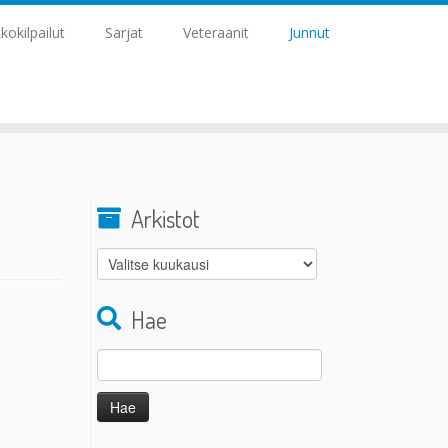
kkokilpailut
Sarjat
Veteraanit
Junnut
Arkistot
Arkistot
Hae
Haku: