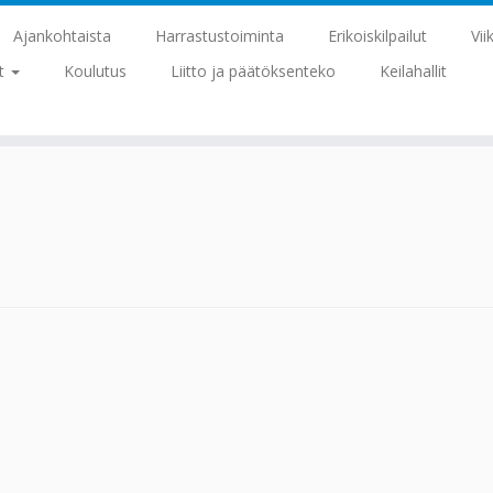
Ajankohtaista
Harrastustoiminta
Erikoiskilpailut
Vii
at
Koulutus
Liitto ja päätöksenteko
Keilahallit