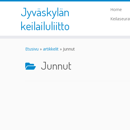
Jyväskylän
Home
Keilaseur
keilailuliitto
Skip
to
Etusivu
»
artikkelit
»
Junnut
content
Junnut