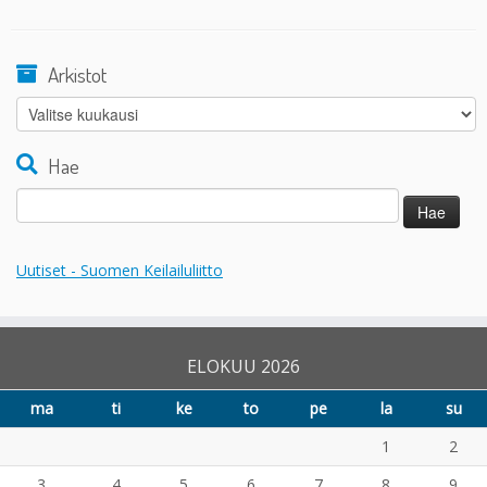
Arkistot
Arkistot
Hae
Haku:
Uutiset - Suomen Keilailuliitto
ELOKUU 2026
ma
ti
ke
to
pe
la
su
1
2
3
4
5
6
7
8
9