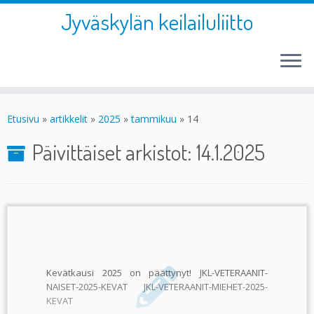
Jyväskylän keilailuliitto
Skip
to
Etusivu
»
artikkelit
»
2025
»
tammikuu
»
14
content
Päivittäiset arkistot:
14.1.2025
Kevätkausi 2025 on päättynyt! JKL-VETERAANIT-
NAISET-2025-KEVAT JKL-VETERAANIT-MIEHET-2025-
KEVAT