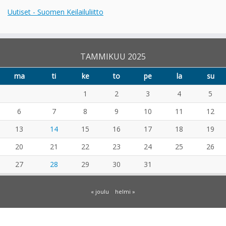
Uutiset - Suomen Keilailuliitto
TAMMIKUU 2025
ma
ti
ke
to
pe
la
su
1
2
3
4
5
6
7
8
9
10
11
12
13
14
15
16
17
18
19
20
21
22
23
24
25
26
27
28
29
30
31
« joulu
helmi »