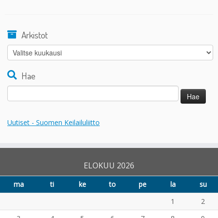
Arkistot
Arkistot
Hae
Haku:
Uutiset - Suomen Keilailuliitto
ELOKUU 2026
ma
ti
ke
to
pe
la
su
1
2