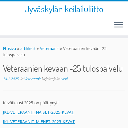
Jyväskylän keilailuliitto
Skip
to
Etusivu
»
artikkelit
»
Veteraanit
»
Veteraanien kevään -25
content
tulospalvelu
Veteraanien kevään -25 tulospalvelu
14.1.2025
in
Veteraanit
kirjoittajalta
vexi
Kevätkausi 2025 on päättynyt!
JKL-VETERAANIT-NAISET-2025-KEVAT
JKL-VETERAANIT-MIEHET-2025-KEVAT