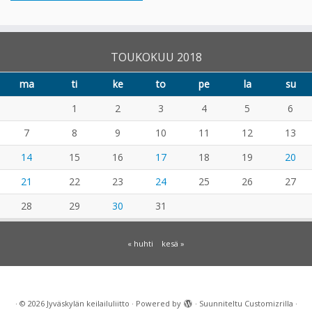
TOUKOKUU 2018
ma
ti
ke
to
pe
la
su
1
2
3
4
5
6
7
8
9
10
11
12
13
14
15
16
17
18
19
20
21
22
23
24
25
26
27
28
29
30
31
« huhti
kesä »
·
© 2026
Jyväskylän keilailuliitto
·
Powered by
·
Suunniteltu
Customizrilla
·