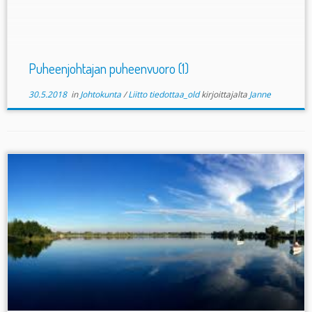
seurasiirtojen takarajahan on tätä nykyä
toukokuun viimeinen päivä joten muistakaa seuraa
vaihtavat […]
Puheenjohtajan puheenvuoro (1)
30.5.2018
in
Johtokunta
/
Liitto tiedottaa_old
kirjoittajalta
Janne