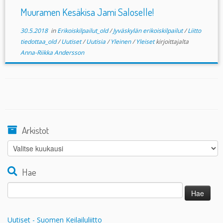
Muuramen Kesäkisa Jami Saloselle!
30.5.2018
in
Erikoiskilpailut_old
/
Jyväskylän erikoiskilpailut
/
Liitto
tiedottaa_old
/
Uutiset
/
Uutisia
/
Yleinen
/
Yleiset
kirjoittajalta
Anna-Riikka Andersson
Arkistot
Arkistot
Hae
Haku:
Uutiset - Suomen Keilailuliitto