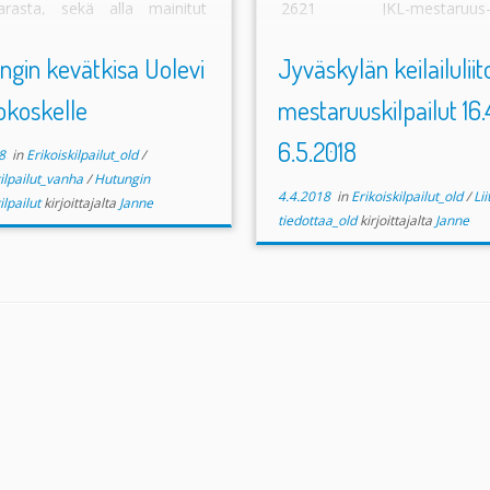
rasta, sekä alla mainitut
2621 JKL-mestaruus-2
nainen, juniori ja […]
Veteraanit PDF JKL-mesta
2018-Joukkuekisa […]
ngin kevätkisa Uolevi
Jyväskylän keilailuliit
iokoskelle
mestaruuskilpailut 16.
6.5.2018
8
in
Erikoiskilpailut_old
/
kilpailut_vanha
/
Hutungin
4.4.2018
in
Erikoiskilpailut_old
/
Lii
ilpailut
kirjoittajalta
Janne
tiedottaa_old
kirjoittajalta
Janne