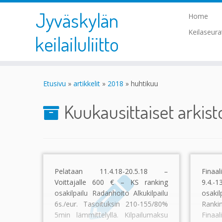
Jyväskylän
Home
Keilaseur
keilailuliitto
Skip
to
Etusivu
»
artikkelit
»
2018
»
huhtikuu
content
Kuukausittaiset arkist
Pelataan 11.4.18-20.5.18 –
Fina
Voittajalle 600 € – KS ranking
9.4.
osakilpailu Radanhoito Alkukilpailu
osaki
6s./eur. Tasoituksin 210-155/80%
Rankin
5min lämmittelyllä. Kilpailumaksu
Finaal