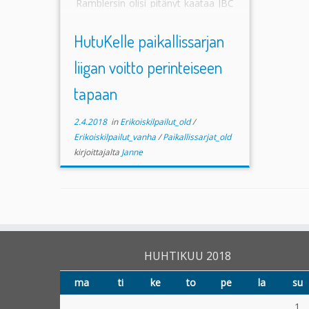
Ramblersin olisi pitänyt kaataa JBC
ykkönen 28 pisteellä päästäkseen
pronssille. JBC 1 […]
HutuKelle paikallissarjan
liigan voitto perinteiseen
tapaan
2.4.2018
in
Erikoiskilpailut_old
/
Erikoiskilpailut_vanha
/
Paikallissarjat_old
kirjoittajalta
Janne
HUHTIKUU 2018
ma
ti
ke
to
pe
la
su
1