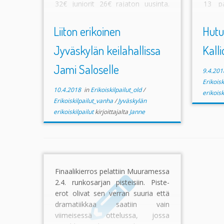
32€ juniorit 26€ rajaton uusinta.
13 pa
Radanhoito päivän ensimmäiseen
paras 
sekä kolmanteen kilpailuerään.
Liiton erikoinen
Hutu
Viimeiset […]
Jyväskylän keilahallissa
Kall
Jami Saloselle
9.4.201
Erikois
10.4.2018
in
Erikoiskilpailut_old
/
erikoisk
Erikoiskilpailut_vanha
/
Jyväskylän
erikoiskilpailut
kirjoittajalta
Janne
Finaalikierros pelattiin Muuramessa
2.4. runkosarjan pisteisiin. Piste-
erot olivat sen verran suuria että
dramatiikkaa saatiin vain
viimeisessä ottelussa, jossa