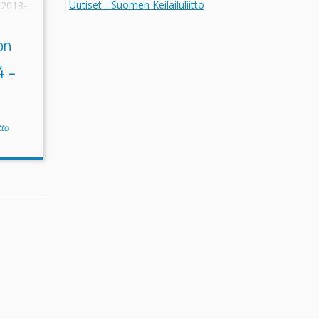
Uutiset - Suomen Keilailuliitto
018-
ruus-
on
4 –
tto