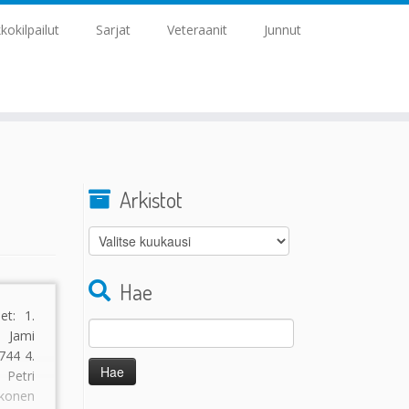
kkokilpailut
Sarjat
Veteraanit
Junnut
Arkistot
Arkistot
Hae
et: 1.
Haku:
 Jami
744 4.
Petri
konen