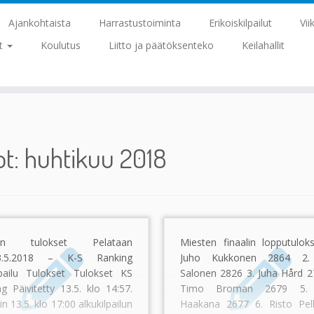
Ajankohtaista
Harrastustoiminta
Erikoiskilpailut
Vii
at
Koulutus
Liitto ja päätöksenteko
Keilahallit
ot:
huhtikuu 2018
alin tulokset Pelataan
Miesten finaalin lopputuloks
-13.5.2018 – K-S Ranking
Juho Kukkonen 2864 2.
lpailu Tulokset Tulokset KS
Salonen 2826 3. Juha Hård 2
g Päivitetty 13.5. klo 14:57.
Timo Broman 2679 5. 
iin 13.5. klo 17:00 alkukilpailun
Haakana 2677 6. Risto Pel