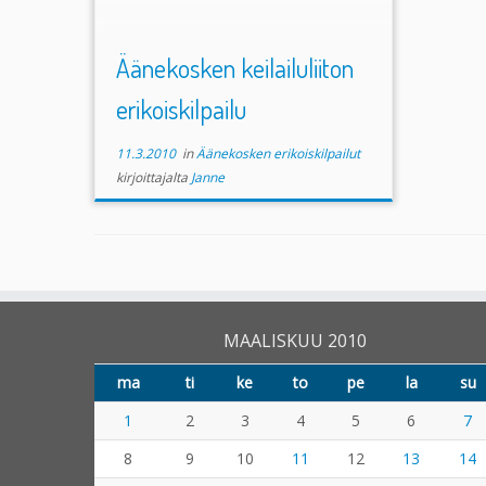
Äänekosken keilailuliiton
erikoiskilpailu
11.3.2010
in
Äänekosken erikoiskilpailut
kirjoittajalta
Janne
MAALISKUU 2010
ma
ti
ke
to
pe
la
su
1
2
3
4
5
6
7
8
9
10
11
12
13
14