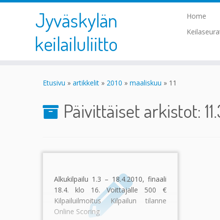
Jyväskylän
Home
Keilaseur
keilailuliitto
Skip
to
Etusivu
»
artikkelit
»
2010
»
maaliskuu
»
11
content
Päivittäiset arkistot:
11
Alkukilpailu 1.3 – 18.4.2010, finaali
18.4. klo 16. Voittajalle 500 €
Kilpailuilmoitus Kilpailun tilanne
Online Scoring