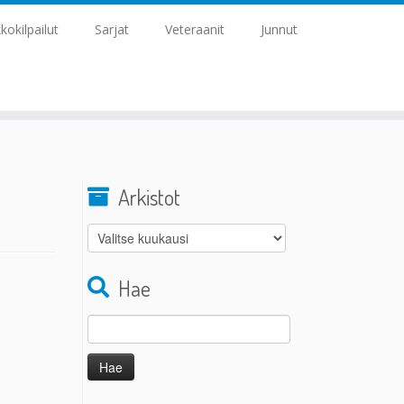
kkokilpailut
Sarjat
Veteraanit
Junnut
Arkistot
Arkistot
Hae
Haku: