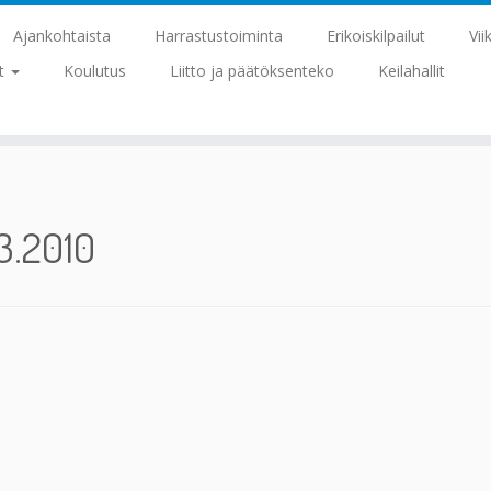
Ajankohtaista
Harrastustoiminta
Erikoiskilpailut
Vii
at
Koulutus
Liitto ja päätöksenteko
Keilahallit
.3.2010