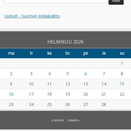
Uutiset - Suomen Keilailuliitto
HELMIKUU 2026
ma
ti
ke
to
pe
la
su
1
2
3
4
5
6
7
8
9
10
11
12
13
14
15
16
17
18
19
20
21
22
23
24
25
26
27
28
« tammi
maalis »