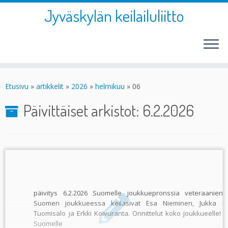
Jyväskylän keilailuliitto
Skip
to
Etusivu
»
artikkelit
»
2026
»
helmikuu
»
06
content
Päivittäiset arkistot:
6.2.2026
päivitys 6.2.2026 Suomelle joukkuepronssia veteraanien E
Suomen joukkueessa keilasivat Esa Nieminen, Jukka Pou
Tuomisalo ja Erkki Koivuranta. Onnittelut koko joukkueelle! ww
Suomelle joukkuepr