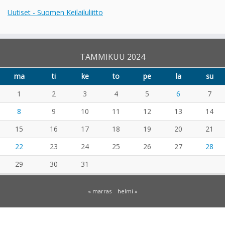
Uutiset - Suomen Keilailuliitto
TAMMIKUU 2024
ma
ti
ke
to
pe
la
su
1
2
3
4
5
6
7
8
9
10
11
12
13
14
15
16
17
18
19
20
21
22
23
24
25
26
27
28
29
30
31
« marras
helmi »