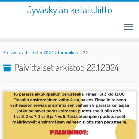
Jyväskylän keilailuliitto
Skip
to
Etusivu
»
artikkelit
»
2024
»
tammikuu
»
22
content
Päivittäiset arkistot:
22.1.2024