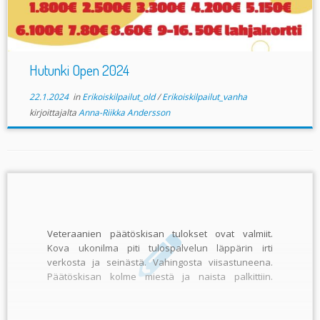
Hutunki Open 2024
22.1.2024
in
Erikoiskilpailut_old
/
Erikoiskilpailut_vanha
kirjoittajalta
Anna-Riikka Andersson
Veteraanien päätöskisan tulokset ovat valmiit.
Kova ukonilma piti tulospalvelun läppärin irti
verkosta ja seinästä. Vahingosta viisastuneena.
Päätöskisan kolme miestä ja naista palkittiin.
Palkinnot voi noutaaPupparista. Ne ovat nimettyinä
tiskin takana […]