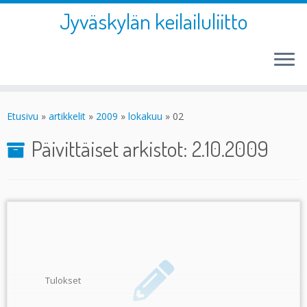
Jyväskylän keilailuliitto
Skip
to
Etusivu
»
artikkelit
»
2009
»
lokakuu
»
02
content
Päivittäiset arkistot:
2.10.2009
Tulokset