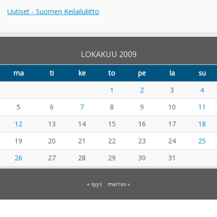
Uutiset - Suomen Keilailuliitto
LOKAKUU 2009
ma
ti
ke
to
pe
la
su
1
2
3
4
5
6
7
8
9
10
11
12
13
14
15
16
17
18
19
20
21
22
23
24
25
26
27
28
29
30
31
« syys
marras »