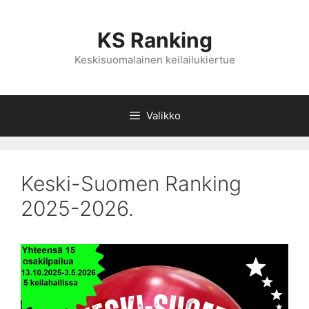
Siirry
sisältöön
KS Ranking
Keskisuomalainen keilailukiertue
Valikko
Keski-Suomen Ranking
2025-2026.