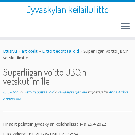
Jyväskylän keilailuliitto
Skip
to
Etusivu
»
artikkelit
»
Liitto tiedottaa_old
»
Superliigan voitto JBC:n
content
vetskutiimille
Superliigan voitto JBC:n
vetskutiimille
6.5.2022
in
Liitto tiedottaa_old
/
Paikallissarjat_old
kirjoittajalta
Anna-Riikka
Andersson
Finaalit pelattiin Jyväskylän keilahallissa Ma 25.4.2022
Puolivälierä: JBC VET-VALMET 613-564