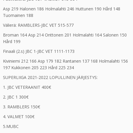
Asp 219 Halonen 186 Holmalahti 246 Huttunen 190 Hård 148
Tuomainen 188
Välierä: RAMBLERS-JBC VET 515-577
Broman 164 Asp 214 Onttonen 201 Holmalahti 164 Salonen 150
Hård 199
Finaali (2.s) JBC 1-JBC VET 1111-1173
Kiviniemi 212 166 Asp 179 182 Rantanen 137 168 Holmalahti 156
197 Kukkonen 205 223 Hård 225 234
SUPERLIIGA 2021-2022 LOPULLINEN JÄRJESTYS:
1. JBC VETERAANIT 400€
2. JBC 1 300€
3. RAMBLERS 150€
4. VALMET 100€
5.MUBC