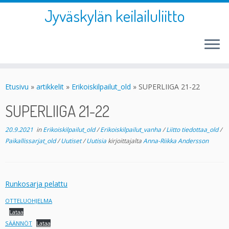
Jyväskylän keilailuliitto
Skip
to
Etusivu
»
artikkelit
»
Erikoiskilpailut_old
»
SUPERLIIGA 21-22
content
SUPERLIIGA 21-22
20.9.2021
in
Erikoiskilpailut_old
/
Erikoiskilpailut_vanha
/
Liitto tiedottaa_old
/
Paikallissarjat_old
/
Uutiset
/
Uutisia
kirjoittajalta
Anna-Riikka Andersson
Runkosarja pelattu
OTTELUOHJELMA
Lataa
SÄÄNNÖT
Lataa