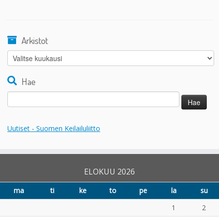
Arkistot
Arkistot
Hae
Haku:
Uutiset - Suomen Keilailuliitto
ELOKUU 2026
ma
ti
ke
to
pe
la
su
1
2