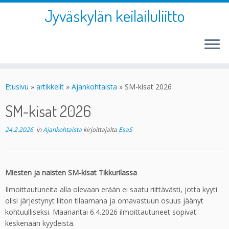
Jyväskylän keilailuliitto
Skip
to
Etusivu
»
artikkelit
»
Ajankohtaista
»
SM-kisat 2026
content
SM-kisat 2026
24.2.2026
in
Ajankohtaista
kirjoittajalta
EsaS
Miesten ja naisten SM-kisat Tikkurilassa
Ilmoittautuneita alla olevaan erään ei saatu riittävästi, jotta kyyti
olisi järjestynyt liiton tilaamana ja omavastuun osuus jäänyt
kohtuulliseksi. Maanantai 6.4.2026 ilmoittautuneet sopivat
keskenään kyydeistä.