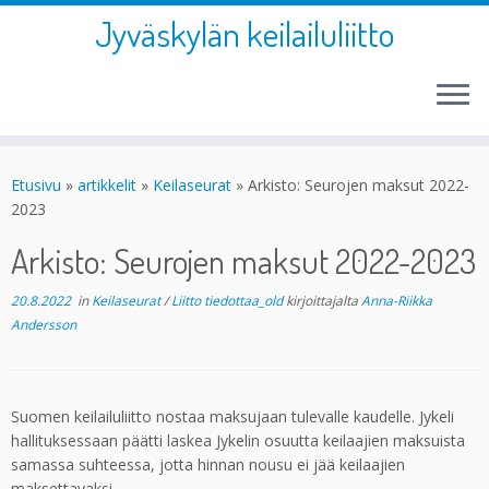
Jyväskylän keilailuliitto
Skip
to
Etusivu
»
artikkelit
»
Keilaseurat
»
Arkisto: Seurojen maksut 2022-
content
2023
Arkisto: Seurojen maksut 2022-2023
20.8.2022
in
Keilaseurat
/
Liitto tiedottaa_old
kirjoittajalta
Anna-Riikka
Andersson
Suomen keilailuliitto nostaa maksujaan tulevalle kaudelle. Jykeli
hallituksessaan päätti laskea Jykelin osuutta keilaajien maksuista
samassa suhteessa, jotta hinnan nousu ei jää keilaajien
maksettavaksi.