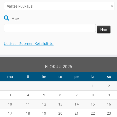
Arkistot
Hae
Haku:
Uutiset - Suomen Keilailuliitto
ELOKUU 2026
ma
ti
ke
to
pe
la
su
1
2
3
4
5
6
7
8
9
10
11
12
13
14
15
16
17
18
19
20
21
22
23